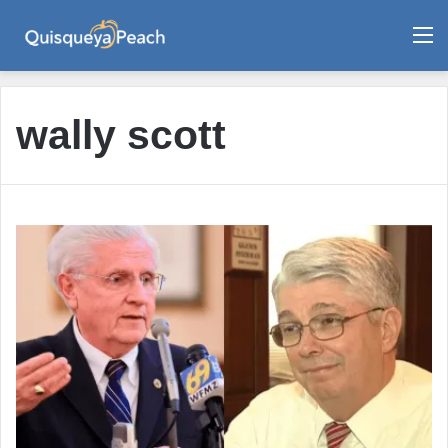
M
wally scott