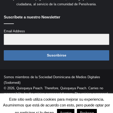
ciudadana, al servicio de la comunidad de Pensilvania.
Suscríbete a nuestro Newsletter
Email Address
Suscribirse
Somos miembros de la Sociedad Dominicana de Medios Digitales
(Sodomedi)
© 2026, Quisqueya Peach. Therefore, Quisqueya Peach. Carries no
responsibility for the opinion expressed thereon. The opinion expressed
Este sitio web utiliza cookies para mejorar su experiencia.
in each article is the opinion of its author and does not necessarily
Asumiremos que está de acuerdo con esto, pero puede optar por
reflect the opinion of Quisqueya Peach .
Desarrollada por
Palaeli Studio
no participar si lo desea.
Aceptar
Rechazar