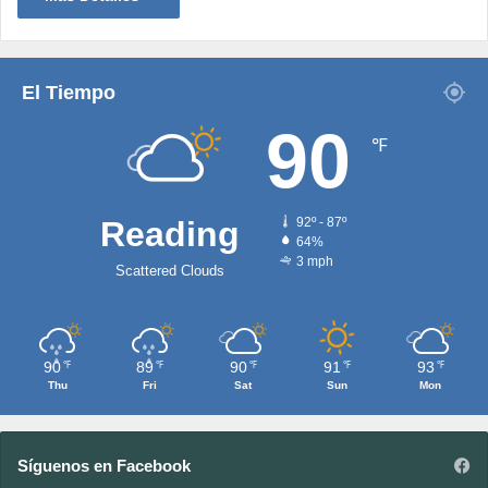
El Tiempo
90
℉
Reading
92º - 87º
64%
3 mph
Scattered Clouds
90
89
90
91
93
℉
℉
℉
℉
℉
Thu
Fri
Sat
Sun
Mon
Síguenos en Facebook