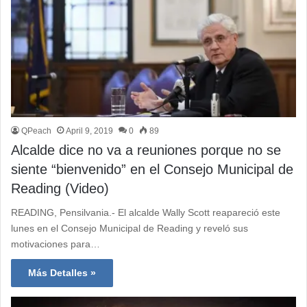
QPeach
April 9, 2019
0
89
Alcalde dice no va a reuniones porque no se
siente “bienvenido” en el Consejo Municipal de
Reading (Video)
READING, Pensilvania.- El alcalde Wally Scott reapareció este
lunes en el Consejo Municipal de Reading y reveló sus
motivaciones para…
Más Detalles »