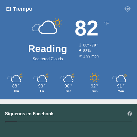
El Tiempo
82
℉
Reading
88º - 79º
83%
1.99 mph
Scattered Clouds
88
93
90
92
91
℉
℉
℉
℉
℉
Thu
Fri
Sat
Sun
Mon
Síguenos en Facebook