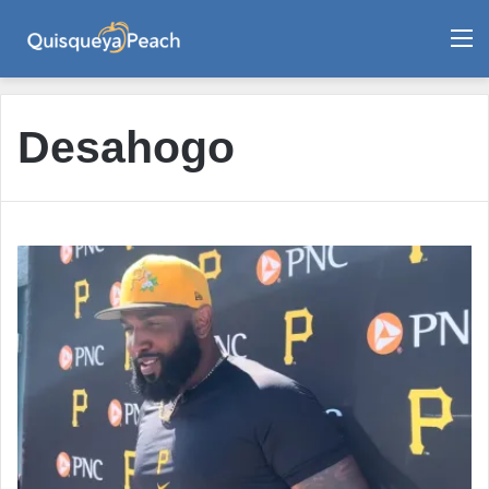
M
Desahogo