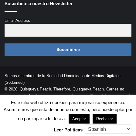
Suscríbete a nuestro Newsletter
Email Address
Suscribirse
Somos miembros de la Sociedad Dominicana de Medios Digitales
(Sodomedi)
© 2026, Quisqueya Peach. Therefore, Quisqueya Peach. Carries no
responsibility for the opinion expressed thereon. The opinion expressed
Este sitio web utiliza cookies para mejorar su experiencia.
in each article is the opinion of its author and does not necessarily
Asumiremos que está de acuerdo con esto, pero puede optar por
reflect the opinion of Quisqueya Peach .
Desarrollada por
Palaeli Studio
no participar si lo desea.
Aceptar
Rechazar
Contacto
Cookies
Términos de Uso
Leer Politicas