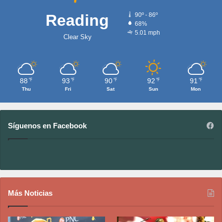
Reading
90º - 86º
68%
5.01 mph
Clear Sky
88
93
90
92
91
℉
℉
℉
℉
℉
Thu
Fri
Sat
Sun
Mon
Síguenos en Facebook
Más Noticias