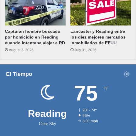
Capturan hombre buscado
Lancaster y Reading entre
por homicidio en Reading
los diez mejores mercados
cuando intentaba viajar a RD
inmobiliarios de EEUU
August 3, 2026
July 31, 2026
El Tiempo
75
℉
Reading
93º - 74º
96%
8.01 mph
Clear Sky