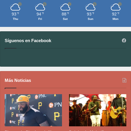
93
94
88
93
92
℉
℉
℉
℉
℉
Thu
Fri
Sat
Sun
Mon
Síguenos en Facebook
Más Noticias