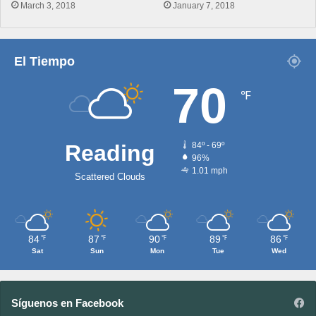
March 3, 2018
January 7, 2018
El Tiempo
70
℉
Reading
84º - 69º
96%
1.01 mph
Scattered Clouds
84
87
90
89
86
℉
℉
℉
℉
℉
Sat
Sun
Mon
Tue
Wed
Síguenos en Facebook