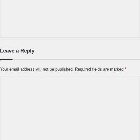
Leave a Reply
Your email address will not be published.
Required fields are marked
*
C
o
m
m
e
n
t