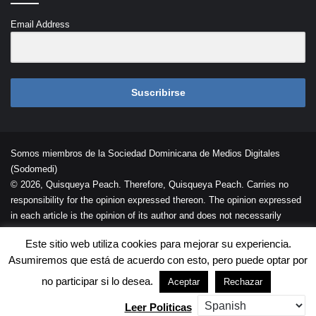
Email Address
Suscribirse
Somos miembros de la Sociedad Dominicana de Medios Digitales
(Sodomedi)
© 2026, Quisqueya Peach. Therefore, Quisqueya Peach. Carries no
responsibility for the opinion expressed thereon. The opinion expressed
in each article is the opinion of its author and does not necessarily
reflect the opinion of Quisqueya Peach .
Este sitio web utiliza cookies para mejorar su experiencia.
Desarrollada por
Palaeli Studio
Asumiremos que está de acuerdo con esto, pero puede optar por
Contacto
Cookies
Términos de Uso
no participar si lo desea.
Aceptar
Rechazar
Leer Politicas