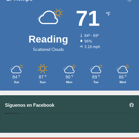
71
℉
Reading
84º - 69º
96%
3.18 mph
Scattered Clouds
84
87
90
89
86
℉
℉
℉
℉
℉
Sat
Sun
Mon
Tue
Wed
Síguenos en Facebook