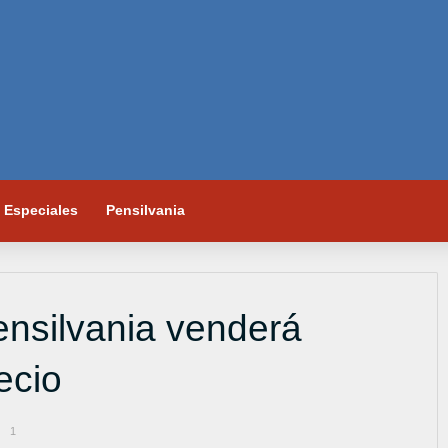
Especiales
Pensilvania
nsilvania venderá
ecio
1