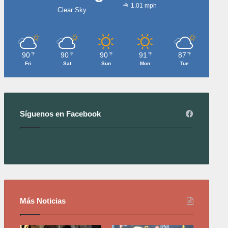
1.01 mph
Clear Sky
90
90
90
91
87
℉
℉
℉
℉
℉
Fri
Sat
Sun
Mon
Tue
Síguenos en Facebook
Más Noticias