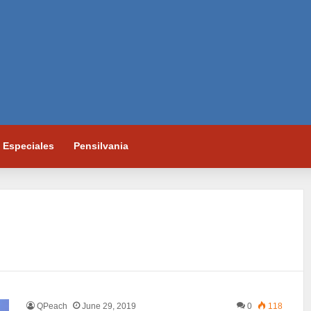
Especiales
Pensilvania
QPeach
June 29, 2019
0
118