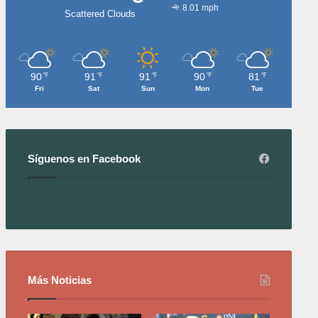
8.01 mph
Scattered Clouds
90
91
91
90
81
℉
℉
℉
℉
℉
Fri
Sat
Sun
Mon
Tue
Síguenos en Facebook
Más Noticias