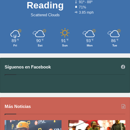
Reading
91º - 88º
71%
3.85 mph
Scattered Clouds
89
90
91
93
86
℉
℉
℉
℉
℉
Fri
Sat
Sun
Mon
Tue
Síguenos en Facebook
Más Noticias