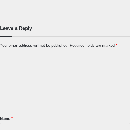
Leave a Reply
Your email address will not be published.
Required fields are marked
*
C
o
m
m
e
n
t
*
Name
*