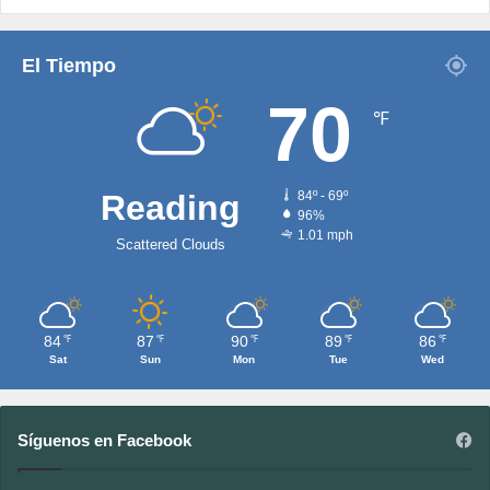
El Tiempo
70
℉
Reading
84º - 69º
96%
1.01 mph
Scattered Clouds
84
87
90
89
86
℉
℉
℉
℉
℉
Sat
Sun
Mon
Tue
Wed
Síguenos en Facebook