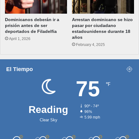
Dominicanos deberán ir a
Arrestan dominicano se hizo
prisión antes de ser
pasar por ciudadano
deportados de Filadelfia
estadounidense durante 18
años
April 1, 2026
February 4, 2025
El Tiempo
75
℉
Reading
90º - 74º
96%
5.99 mph
Clear Sky