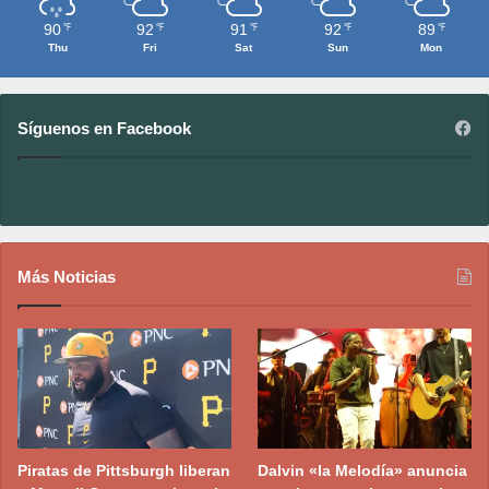
90
92
91
92
89
℉
℉
℉
℉
℉
Thu
Fri
Sat
Sun
Mon
Síguenos en Facebook
Más Noticias
Piratas de Pittsburgh liberan
Dalvin «la Melodía» anuncia