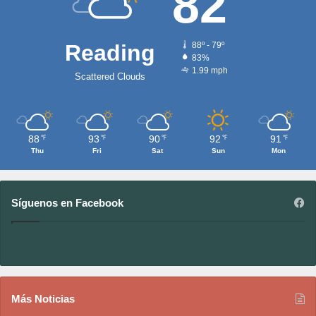
82
Reading
88º - 79º
83%
1.99 mph
Scattered Clouds
88
93
90
92
91
℉
℉
℉
℉
℉
Thu
Fri
Sat
Sun
Mon
Síguenos en Facebook
Más Noticias