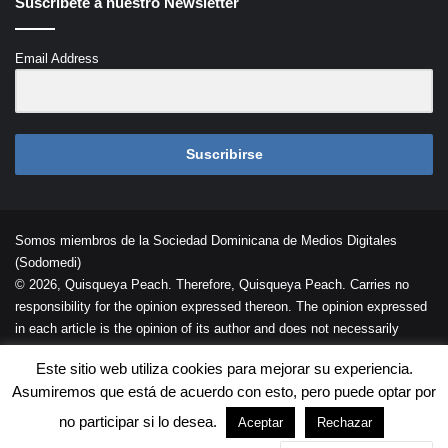
Suscríbete a nuestro Newsletter
Email Address
Suscribirse
Somos miembros de la Sociedad Dominicana de Medios Digitales
(Sodomedi)
© 2026, Quisqueya Peach. Therefore, Quisqueya Peach. Carries no
responsibility for the opinion expressed thereon. The opinion expressed
in each article is the opinion of its author and does not necessarily
reflect the opinion of Quisqueya Peach .
Este sitio web utiliza cookies para mejorar su experiencia.
Desarrollada por
Palaeli Studio
Asumiremos que está de acuerdo con esto, pero puede optar por
Contacto
Cookies
Términos de Uso
no participar si lo desea.
Aceptar
Rechazar