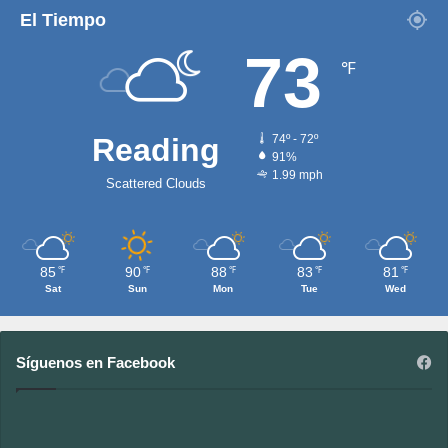
El Tiempo
73
℉
Reading
74º - 72º
91%
1.99 mph
Scattered Clouds
85
90
88
83
81
℉
℉
℉
℉
℉
Sat
Sun
Mon
Tue
Wed
Síguenos en Facebook