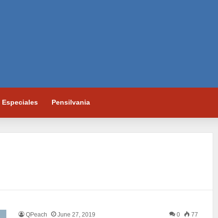
Especiales
Pensilvania
QPeach
June 27, 2019
0
77