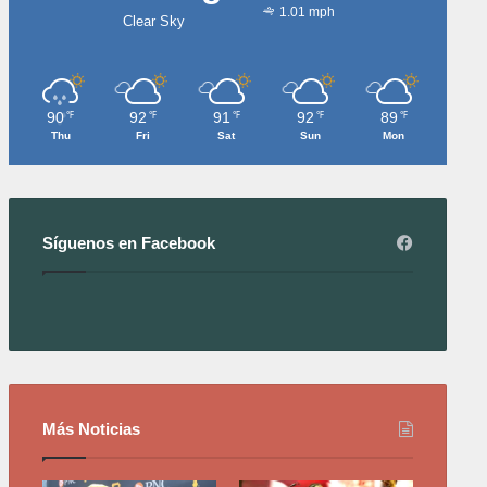
1.01 mph
Clear Sky
90
92
91
92
89
℉
℉
℉
℉
℉
Thu
Fri
Sat
Sun
Mon
Síguenos en Facebook
Más Noticias