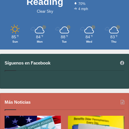
Reading
70%
4 mph
Clear Sky
85
84
88
84
83
℉
℉
℉
℉
℉
Sun
Mon
Tue
Wed
Thu
Síguenos en Facebook
Más Noticias