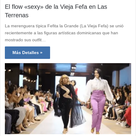
El flow «sexy» de la Vieja Fefa en Las
Terrenas
La merenguera típica Fefita la Grande (La Vieja Fefa) se unió
recientemente a las figuras artísticas dominicanas que han
mostrado sus outfit…
Más Detalles »