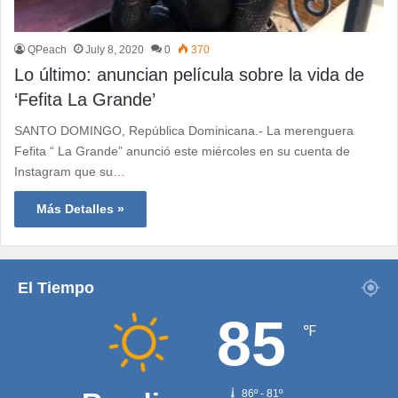
QPeach
July 8, 2020
0
370
Lo último: anuncian película sobre la vida de
‘Fefita La Grande’
SANTO DOMINGO, República Dominicana.- La merenguera
Fefita “ La Grande” anunció este miércoles en su cuenta de
Instagram que su…
Más Detalles »
El Tiempo
85
℉
86º - 81º