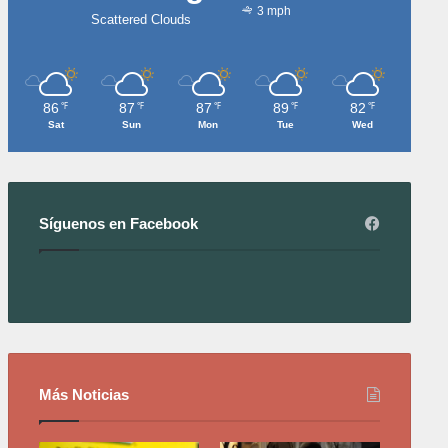
3 mph
Scattered Clouds
86
87
87
89
82
℉
℉
℉
℉
℉
Sat
Sun
Mon
Tue
Wed
Síguenos en Facebook
Más Noticias