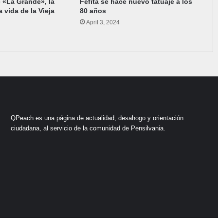
de «La Grande», la
Fefita se hace nuevo tatuaje a los
a vida de la Vieja
80 años
April 3, 2024
QPeach es una página de actualidad, desahogo y orientación
ciudadana, al servicio de la comunidad de Pensilvania.