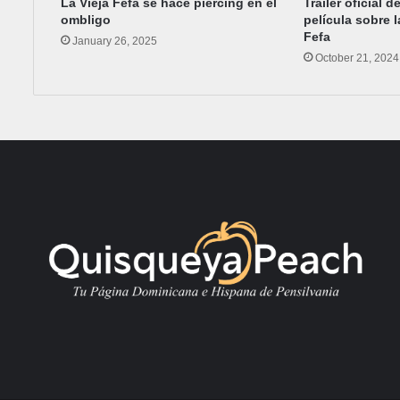
La Vieja Fefa se hace piercing en el
Tráiler oficial 
ombligo
película sobre l
Fefa
January 26, 2025
October 21, 2024