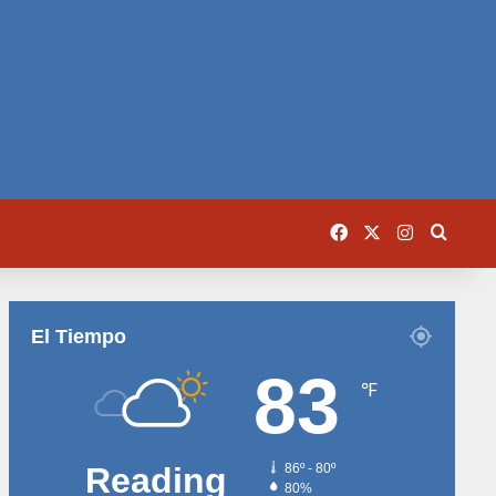
Facebook
X
Instagram
Busca
El Tiempo
83
℉
Reading
86º - 80º
80%