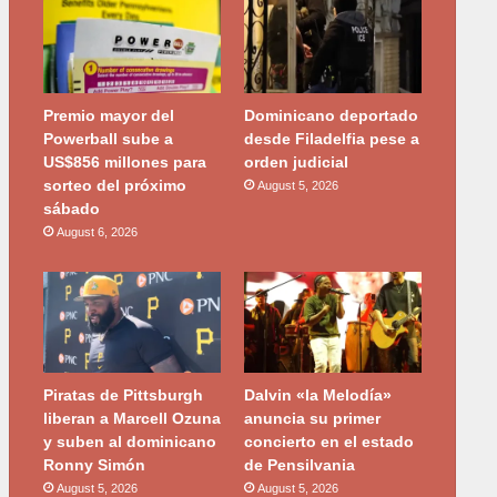
Premio mayor del
Dominicano deportado
Powerball sube a
desde Filadelfia pese a
US$856 millones para
orden judicial
sorteo del próximo
August 5, 2026
sábado
August 6, 2026
Piratas de Pittsburgh
Dalvin «la Melodía»
liberan a Marcell Ozuna
anuncia su primer
y suben al dominicano
concierto en el estado
Ronny Simón
de Pensilvania
August 5, 2026
August 5, 2026