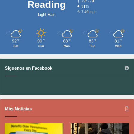
Reading
79º - 79º
91%
7.49 mph
Light Rain
92
90
88
83
81
℉
℉
℉
℉
℉
Sat
Sun
Mon
Tue
Wed
Síguenos en Facebook
Más Noticias