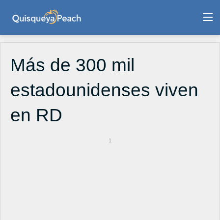
M
Más de 300 mil
estadounidenses viven
en RD
1