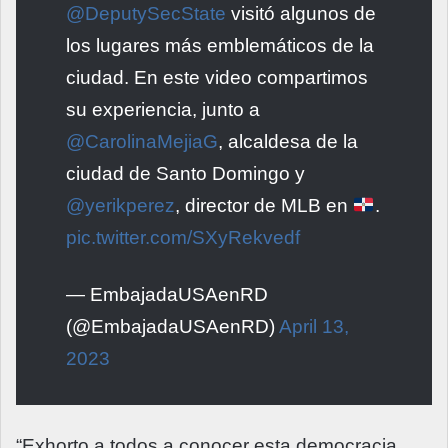
@DeputySecState
visitó algunos de
los lugares más emblemáticos de la
ciudad. En este video compartimos
su experiencia, junto a
@CarolinaMejiaG
, alcaldesa de la
ciudad de Santo Domingo y
@yerikperez
, director de MLB en
.
pic.twitter.com/SXyRekvedf
— EmbajadaUSAenRD
(@EmbajadaUSAenRD)
April 13,
2023
“Exhorto a todos a conocer esta democracia