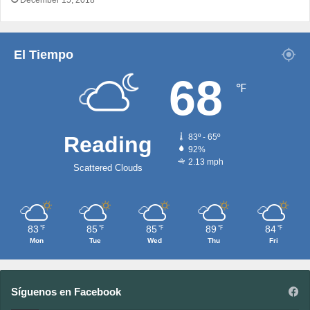
El Tiempo
68
℉
Reading
83º - 65º
92%
2.13 mph
Scattered Clouds
83
85
85
89
84
℉
℉
℉
℉
℉
Mon
Tue
Wed
Thu
Fri
Síguenos en Facebook