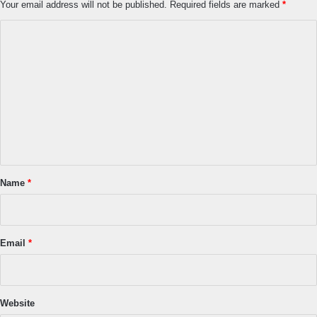
Your email address will not be published.
Required fields are marked
*
C
o
m
m
e
n
t
*
Name
*
Email
*
Website