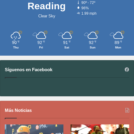
Reading
90º - 72º
96%
1.99 mph
Clear Sky
90
92
91
92
89
℉
℉
℉
℉
℉
Thu
Fri
Sat
Sun
Mon
Síguenos en Facebook
Más Noticias