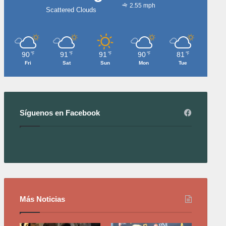
2.55 mph
Scattered Clouds
90
91
91
90
81
℉
℉
℉
℉
℉
Fri
Sat
Sun
Mon
Tue
Síguenos en Facebook
Más Noticias