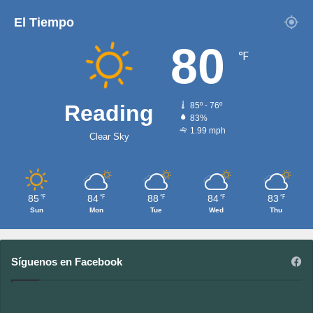
El Tiempo
80
℉
Reading
85º - 76º
83%
1.99 mph
Clear Sky
85
84
88
84
83
℉
℉
℉
℉
℉
Sun
Mon
Tue
Wed
Thu
Síguenos en Facebook