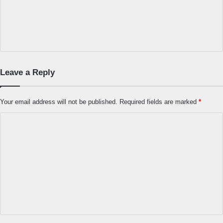
Leave a Reply
Your email address will not be published.
Required fields are marked
*
C
o
m
m
e
n
t