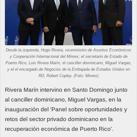
Desde la izquierda, Hugo Rivera, viceministro de Asuntos Económicos
y Cooperación Internacional del Minrex; el secretario de Estado de
Puerto Rico, Luis Rivera Marín; el canciller dominicano, Miguel Vargas,
y el el encargado de Negocios de la Embajada de Estados Unidos en
RD, Robert Copley. (Foto: Minrex)
Rivera Marín intervino en Santo Domingo junto
al canciller dominicano, Miguel Vargas, en la
inauguración del ‘Panel sobre oportunidades y
retos del sector privado dominicano en la
recuperación económica de Puerto Rico’.