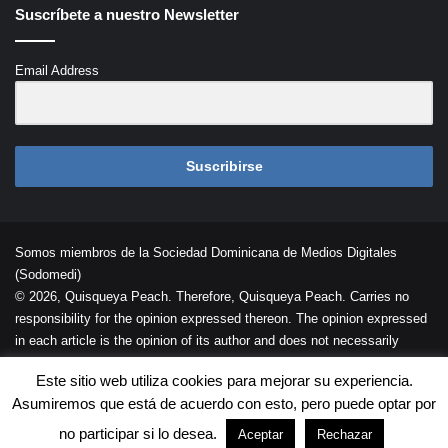
Suscríbete a nuestro Newsletter
Email Address
Suscribirse
Somos miembros de la Sociedad Dominicana de Medios Digitales
(Sodomedi)
© 2026, Quisqueya Peach. Therefore, Quisqueya Peach. Carries no
responsibility for the opinion expressed thereon. The opinion expressed
in each article is the opinion of its author and does not necessarily
reflect the opinion of Quisqueya Peach .
Este sitio web utiliza cookies para mejorar su experiencia.
Desarrollada por
Palaeli Studio
Asumiremos que está de acuerdo con esto, pero puede optar por
Contacto
Cookies
Términos de Uso
no participar si lo desea.
Aceptar
Rechazar