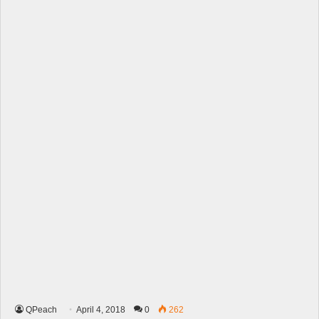
QPeach
April 4, 2018
0
262