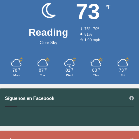
73
℉
Reading
75º - 70º
81%
1.99 mph
Clear Sky
78
87
81
83
73
℉
℉
℉
℉
℉
Mon
Tue
Wed
Thu
Fri
Síguenos en Facebook