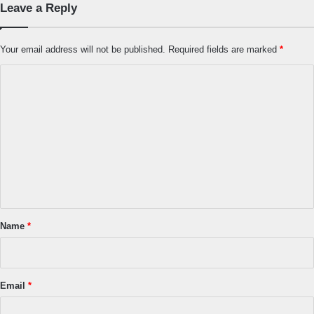
Leave a Reply
Your email address will not be published.
Required fields are marked
*
C
o
m
m
e
n
t
*
Name
*
Email
*