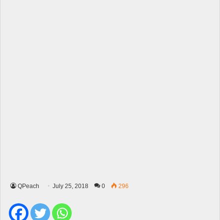
QPeach
July 25, 2018
0
296