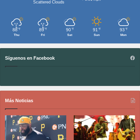
Scattered Clouds
88
89
90
91
93
℉
℉
℉
℉
℉
Thu
Fri
Sat
Sun
Mon
Síguenos en Facebook
Más Noticias