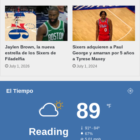
Jaylen Brown, la nueva
Sixers adquieren a Paul
estrella de los Sixers de
George y amarran por 5 años
Filadelfia
a Tyrese Maxey
July 1, 2026
July 1, 2024
El Tiempo
89
℉
Reading
91º - 84º
67%
5.01 mph