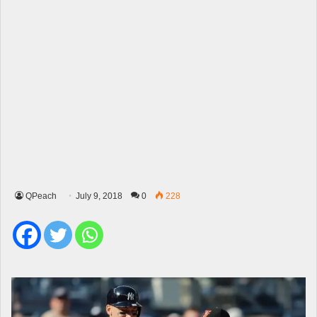
QPeach
July 9, 2018
0
228