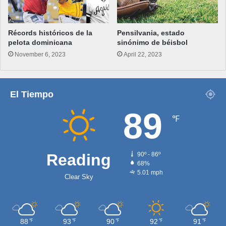
Récords históricos de la
Pensilvania, estado
pelota dominicana
sinónimo de béisbol
November 6, 2023
April 22, 2023
El Tiempo
89
℉
Reading
90º - 86º
68%
5.01 mph
Clear Sky
88
93
90
92
91
℉
℉
℉
℉
℉