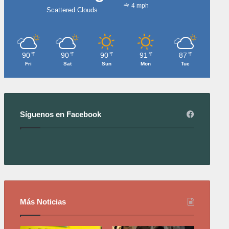
4 mph
Scattered Clouds
90
90
90
91
87
℉
℉
℉
℉
℉
Fri
Sat
Sun
Mon
Tue
Síguenos en Facebook
Más Noticias