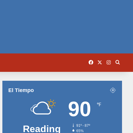
Facebook
X
Instagram
Busca
El Tiempo
90
℉
Reading
91º - 87º
65%