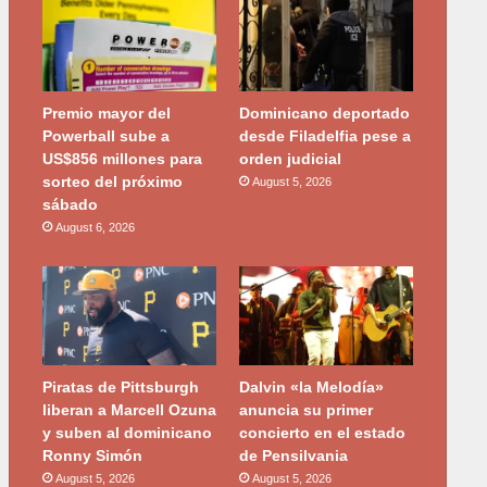
Premio mayor del
Dominicano deportado
Powerball sube a
desde Filadelfia pese a
US$856 millones para
orden judicial
sorteo del próximo
August 5, 2026
sábado
August 6, 2026
Piratas de Pittsburgh
Dalvin «la Melodía»
liberan a Marcell Ozuna
anuncia su primer
y suben al dominicano
concierto en el estado
Ronny Simón
de Pensilvania
August 5, 2026
August 5, 2026