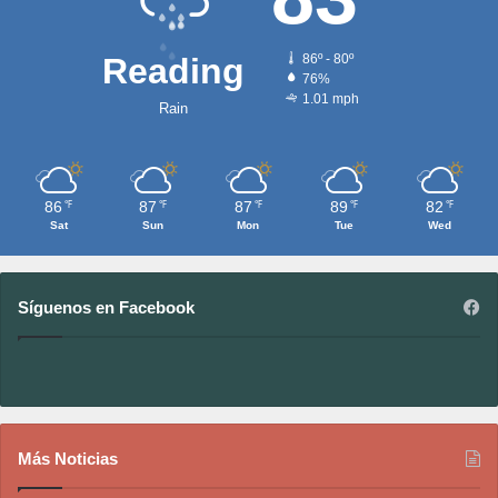
Reading
86º - 80º
76%
1.01 mph
Rain
86
87
87
89
82
℉
℉
℉
℉
℉
Sat
Sun
Mon
Tue
Wed
Síguenos en Facebook
Más Noticias