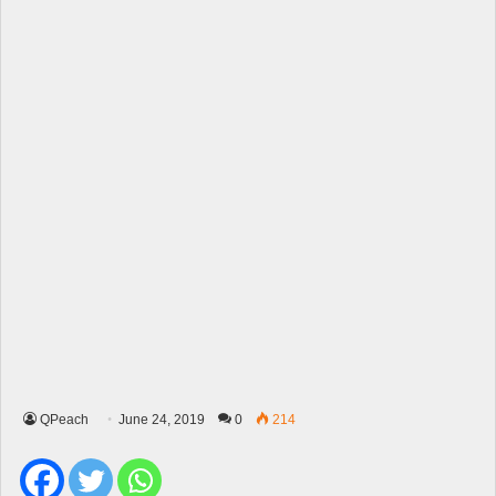
QPeach
June 24, 2019
0
214