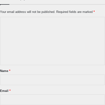
Your email address will not be published.
Required fields are marked
*
C
o
m
m
e
n
t
*
Name
*
Email
*