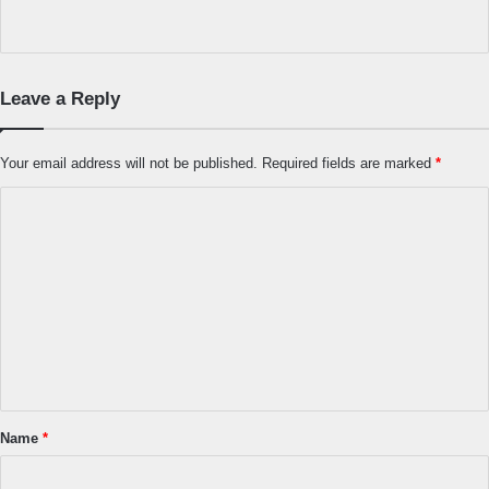
Leave a Reply
Your email address will not be published.
Required fields are marked
*
C
o
m
m
e
n
t
*
Name
*