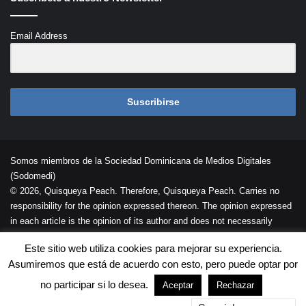
Email Address
Suscribirse
Somos miembros de la Sociedad Dominicana de Medios Digitales
(Sodomedi)
© 2026, Quisqueya Peach. Therefore, Quisqueya Peach. Carries no
responsibility for the opinion expressed thereon. The opinion expressed
in each article is the opinion of its author and does not necessarily
reflect the opinion of Quisqueya Peach .
Este sitio web utiliza cookies para mejorar su experiencia.
Desarrollada por
Palaeli Studio
Asumiremos que está de acuerdo con esto, pero puede optar por
Contacto
Cookies
Términos de Uso
no participar si lo desea.
Aceptar
Rechazar