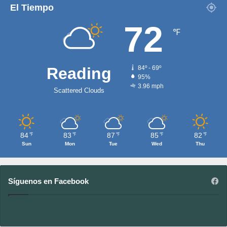
El Tiempo
72
℉
Reading
84º - 69º
95%
3.96 mph
Scattered Clouds
84
83
87
85
82
℉
℉
℉
℉
℉
Sun
Mon
Tue
Wed
Thu
Síguenos en Facebook