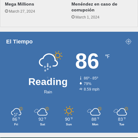
Mega Millions
Menéndez en caso de
corrupción
March 27, 2024
March 1, 2024
El Tiempo
86
℉
Reading
86º - 85º
79%
8.59 mph
Rain
86
92
90
88
83
℉
℉
℉
℉
℉
Fri
Sat
Sun
Mon
Tue