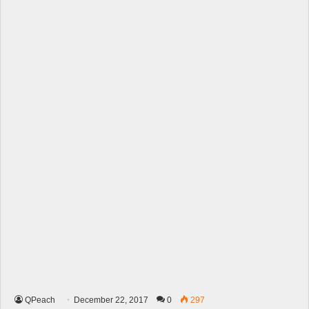
QPeach
December 22, 2017
0
297