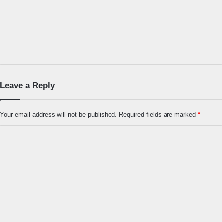
Leave a Reply
Your email address will not be published.
Required fields are marked
*
C
o
m
m
e
n
t