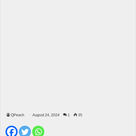
QPeach
August 24, 2024
1
35