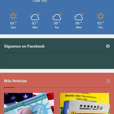
Clear Sky
84
83
88
86
83
℉
℉
℉
℉
℉
Sun
Mon
Tue
Wed
Thu
Síguenos en Facebook
Más Noticias