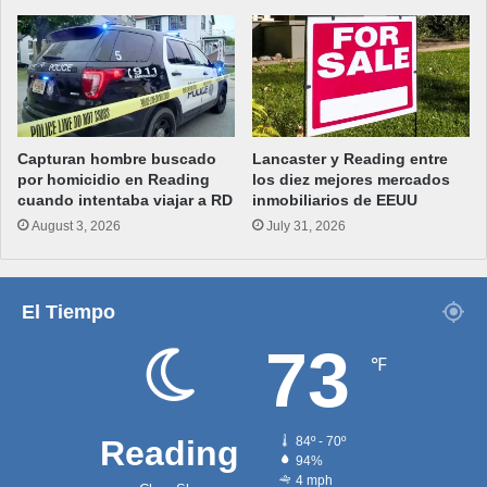
Capturan hombre buscado
Lancaster y Reading entre
por homicidio en Reading
los diez mejores mercados
cuando intentaba viajar a RD
inmobiliarios de EEUU
August 3, 2026
July 31, 2026
El Tiempo
73
℉
Reading
84º - 70º
94%
4 mph