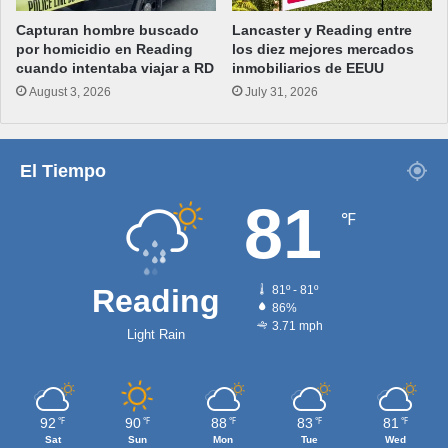
Capturan hombre buscado
Lancaster y Reading entre
por homicidio en Reading
los diez mejores mercados
cuando intentaba viajar a RD
inmobiliarios de EEUU
August 3, 2026
July 31, 2026
El Tiempo
81
℉
Reading
81º - 81º
86%
3.71 mph
Light Rain
92
90
88
83
81
℉
℉
℉
℉
℉
Sat
Sun
Mon
Tue
Wed