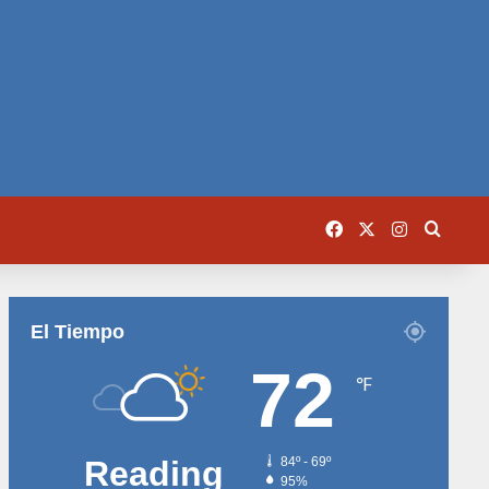
Facebook
X
Instagram
Busca
El Tiempo
72
℉
Reading
84º - 69º
95%