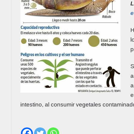
L
e
H
l
p
S
a
a
e
intestino, al consumir vegetales contaminad