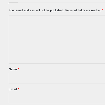
Your email address will not be published.
Required fields are marked
*
C
o
m
m
e
n
t
*
Name
*
Email
*