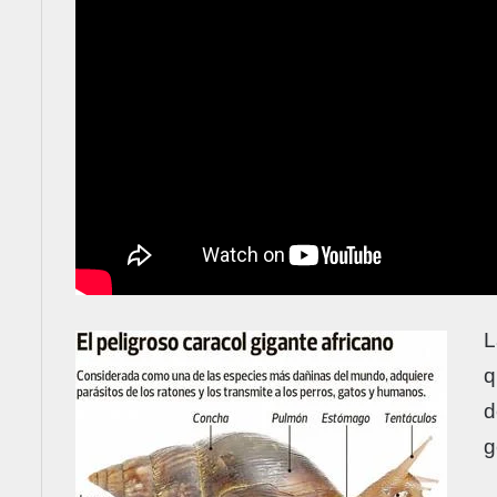
L
q
d
g