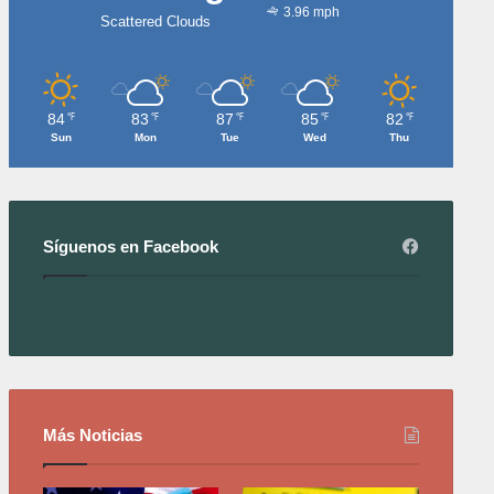
3.96 mph
Scattered Clouds
84
83
87
85
82
℉
℉
℉
℉
℉
Sun
Mon
Tue
Wed
Thu
Síguenos en Facebook
Más Noticias