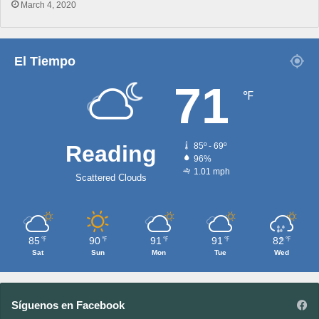
March 4, 2020
El Tiempo
71
℉
Reading
85º - 69º
96%
1.01 mph
Scattered Clouds
85
90
91
91
82
℉
℉
℉
℉
℉
Sat
Sun
Mon
Tue
Wed
Síguenos en Facebook