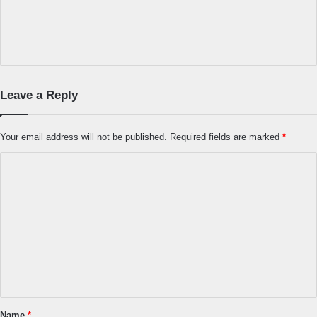
Leave a Reply
Your email address will not be published.
Required fields are marked
*
C
o
m
m
e
n
t
*
Name
*