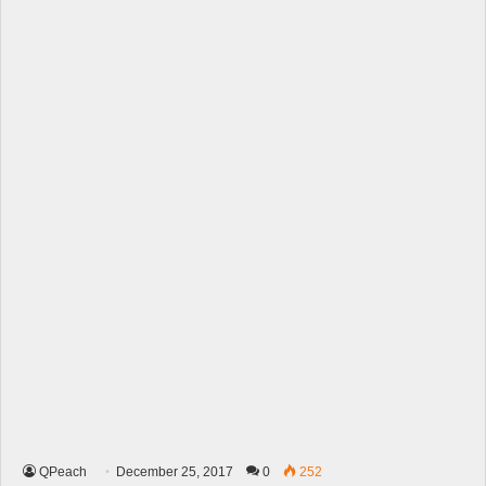
QPeach
December 25, 2017
0
252