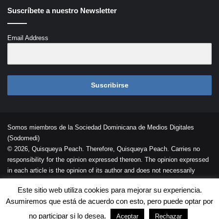
Suscríbete a nuestro Newsletter
Email Address
Suscribirse
Somos miembros de la Sociedad Dominicana de Medios Digitales
(Sodomedi)
© 2026, Quisqueya Peach. Therefore, Quisqueya Peach. Carries no
responsibility for the opinion expressed thereon. The opinion expressed
in each article is the opinion of its author and does not necessarily
reflect the opinion of Quisqueya Peach .
Este sitio web utiliza cookies para mejorar su experiencia.
Desarrollada por
Palaeli Studio
Asumiremos que está de acuerdo con esto, pero puede optar por
Contacto
Cookies
Términos de Uso
no participar si lo desea.
Aceptar
Rechazar