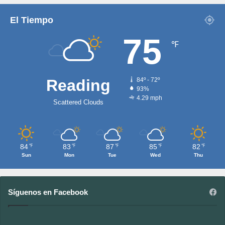
El Tiempo
75
℉
Reading
84º - 72º
93%
4.29 mph
Scattered Clouds
84
83
87
85
82
℉
℉
℉
℉
℉
Sun
Mon
Tue
Wed
Thu
Síguenos en Facebook