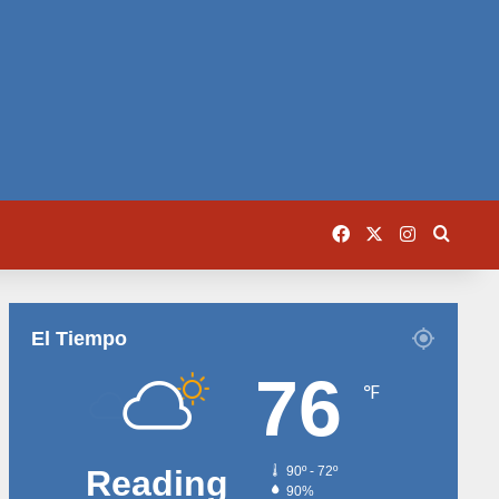
Facebook
X
Instagram
Busca
El Tiempo
76
℉
Reading
90º - 72º
90%