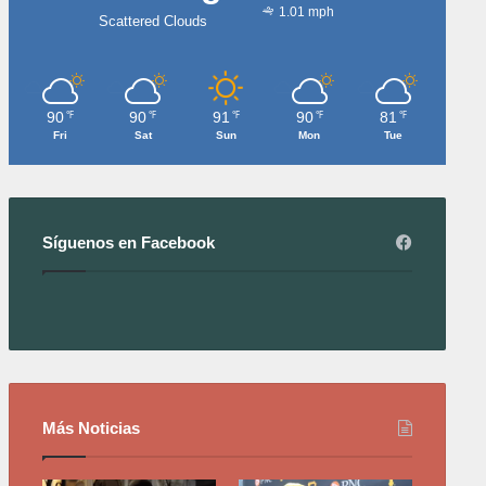
1.01 mph
Scattered Clouds
90
90
91
90
81
℉
℉
℉
℉
℉
Fri
Sat
Sun
Mon
Tue
Síguenos en Facebook
Más Noticias