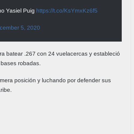
no Yasiel Puig
https://t.co/KsYmxKz6f5
cember 5, 2020
ra batear .267 con 24 vuelacercas y estableció
 bases robadas.
rimera posición y luchando por defender sus
ribe.