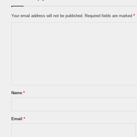
Your email address will not be published.
Required fields are marked
*
C
o
m
m
e
n
t
*
Name
*
Email
*