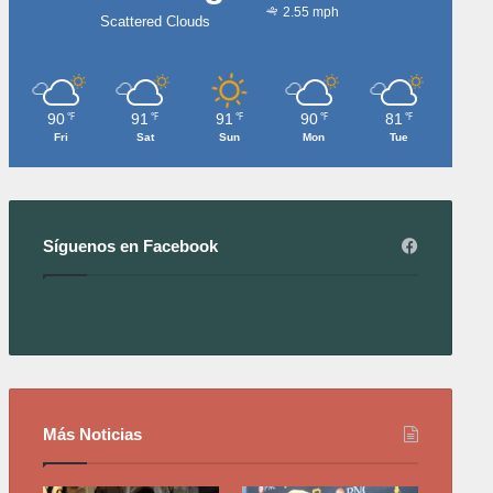
2.55 mph
Scattered Clouds
90
91
91
90
81
℉
℉
℉
℉
℉
Fri
Sat
Sun
Mon
Tue
Síguenos en Facebook
Más Noticias