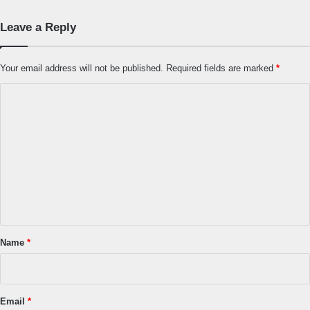
Leave a Reply
Your email address will not be published.
Required fields are marked
*
C
o
m
m
e
n
t
*
Name
*
Email
*