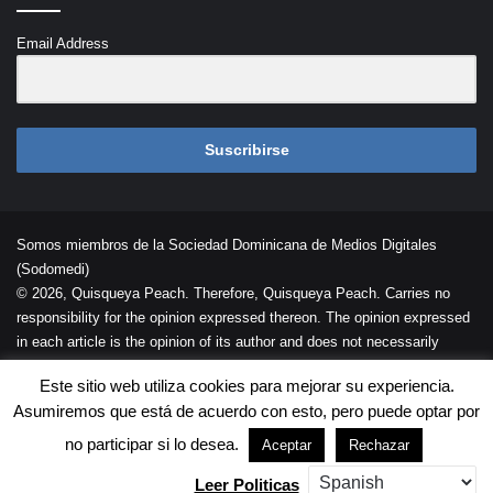
Email Address
Suscribirse
Somos miembros de la Sociedad Dominicana de Medios Digitales
(Sodomedi)
© 2026, Quisqueya Peach. Therefore, Quisqueya Peach. Carries no
responsibility for the opinion expressed thereon. The opinion expressed
in each article is the opinion of its author and does not necessarily
reflect the opinion of Quisqueya Peach .
Este sitio web utiliza cookies para mejorar su experiencia.
Desarrollada por
Palaeli Studio
Asumiremos que está de acuerdo con esto, pero puede optar por
Contacto
Cookies
Términos de Uso
no participar si lo desea.
Aceptar
Rechazar
Leer Politicas