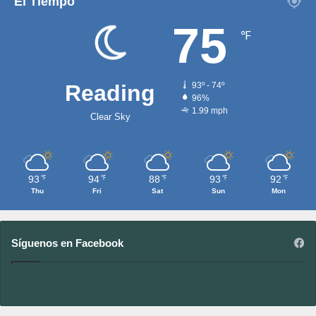
El Tiempo
75
℉
Reading
93º - 74º
96%
1.99 mph
Clear Sky
93
94
88
93
92
℉
℉
℉
℉
℉
Thu
Fri
Sat
Sun
Mon
Síguenos en Facebook