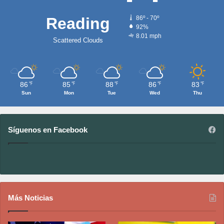
Reading
86º - 70º
92%
8.01 mph
Scattered Clouds
86
85
88
86
83
℉
℉
℉
℉
℉
Sun
Mon
Tue
Wed
Thu
Síguenos en Facebook
Más Noticias