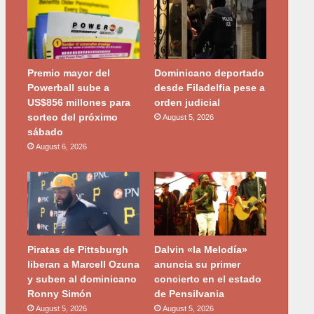
Premio mayor del
Dominicano deportado
Powerball sube a
desde Filadelfia pese a
US$856 millones para
orden judicial
sorteo del próximo
August 5, 2026
sábado
August 6, 2026
Piratas de Pittsburgh
Dalvin «la Melodía»
liberan a Marcell Ozuna
anuncia su primer
y suben al dominicano
concierto en el estado
Ronny Simón
de Pensilvania
August 5, 2026
August 5, 2026