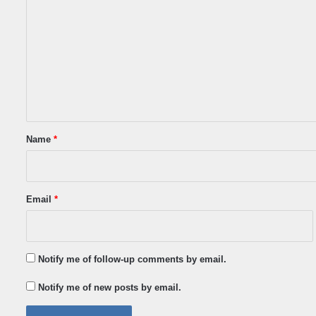
o
m
m
e
n
t
*
Name
*
Email
*
Notify me of follow-up comments by email.
Notify me of new posts by email.