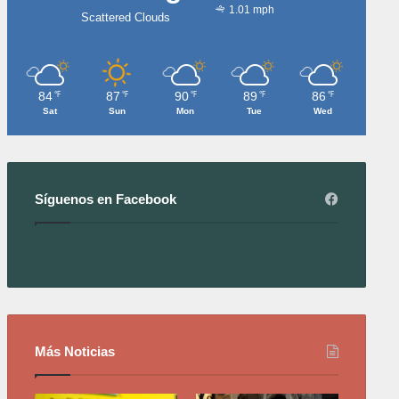
1.01 mph
Scattered Clouds
84
87
90
89
86
℉
℉
℉
℉
℉
Sat
Sun
Mon
Tue
Wed
Síguenos en Facebook
Más Noticias