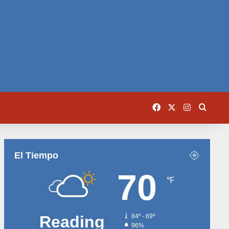
Facebook
X
Instagram
Busca
El Tiempo
70
℉
Reading
84º - 69º
96%