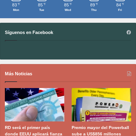
83
85
85
89
84
℉
℉
℉
℉
℉
Mon
Tue
Wed
Thu
Fri
Síguenos en Facebook
Más Noticias
RD será el primer país
Premio mayor del Powerball
donde EEUU aplicará fianza
sube a US$856 millones