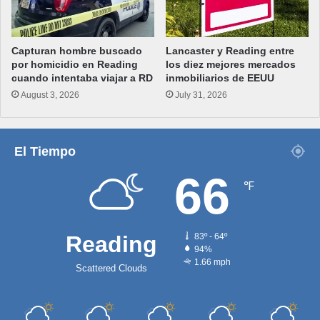
Capturan hombre buscado
Lancaster y Reading entre
por homicidio en Reading
los diez mejores mercados
cuando intentaba viajar a RD
inmobiliarios de EEUU
August 3, 2026
July 31, 2026
El Tiempo
66
℉
Reading
83º - 64º
94%
1.66 mph
Scattered Clouds