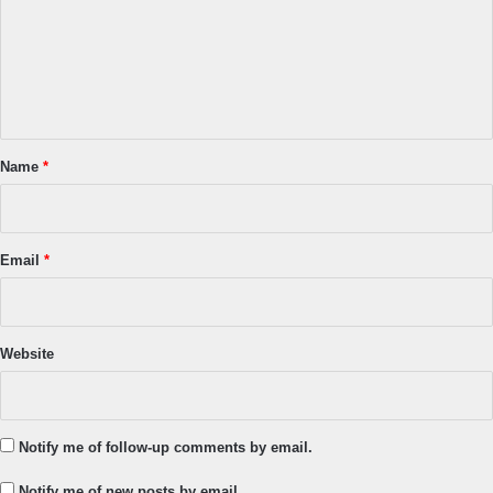
m
e
n
t
*
Name
*
Email
*
Website
Notify me of follow-up comments by email.
Notify me of new posts by email.