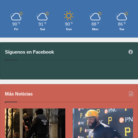
90
91
90
88
86
℉
℉
℉
℉
℉
Fri
Sat
Sun
Mon
Tue
Síguenos en Facebook
Más Noticias