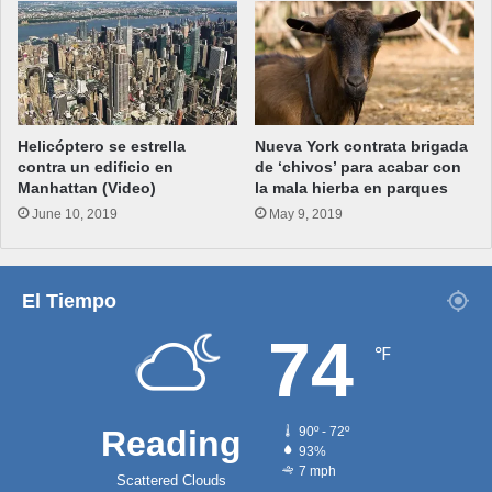
Helicóptero se estrella
Nueva York contrata brigada
contra un edificio en
de ‘chivos’ para acabar con
Manhattan (Video)
la mala hierba en parques
June 10, 2019
May 9, 2019
El Tiempo
74
℉
Reading
90º - 72º
93%
7 mph
Scattered Clouds