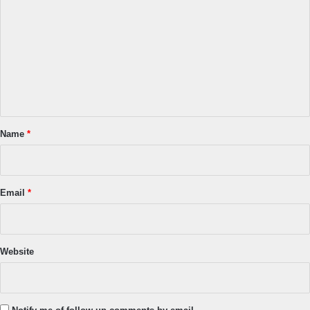
o
m
m
e
n
t
*
Name
*
Email
*
Website