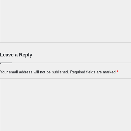
Leave a Reply
Your email address will not be published.
Required fields are marked
*
C
o
m
m
e
n