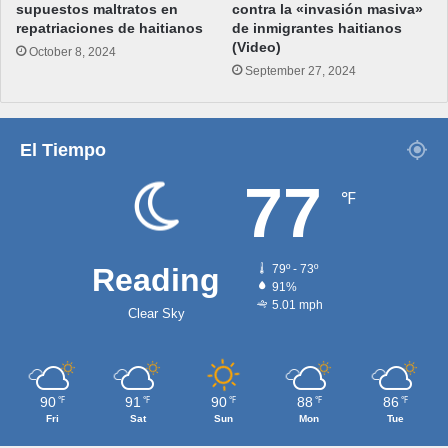
supuestos maltratos en
contra la «invasión masiva»
repatriaciones de haitianos
de inmigrantes haitianos
(Video)
October 8, 2024
September 27, 2024
El Tiempo
77
℉
Reading
79º - 73º
91%
5.01 mph
Clear Sky
90
91
90
88
86
℉
℉
℉
℉
℉
Fri
Sat
Sun
Mon
Tue