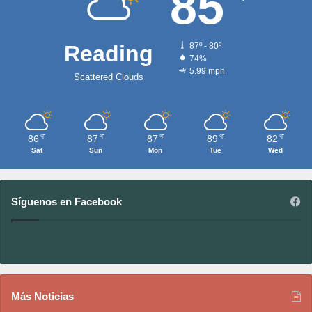
85
Reading
87º - 80º
74%
5.99 mph
Scattered Clouds
86
87
87
89
82
℉
℉
℉
℉
℉
Sat
Sun
Mon
Tue
Wed
Síguenos en Facebook
Más Noticias