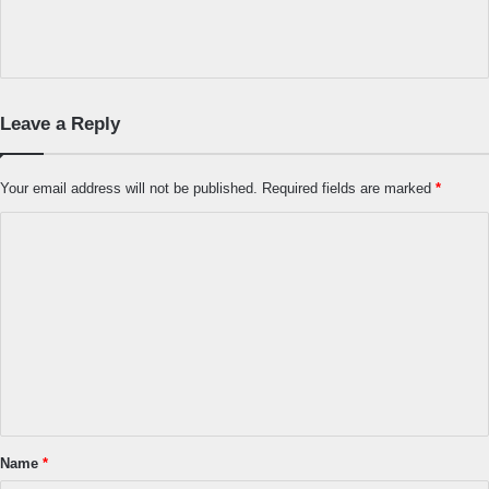
Leave a Reply
Your email address will not be published.
Required fields are marked
*
C
o
m
m
e
n
t
*
Name
*