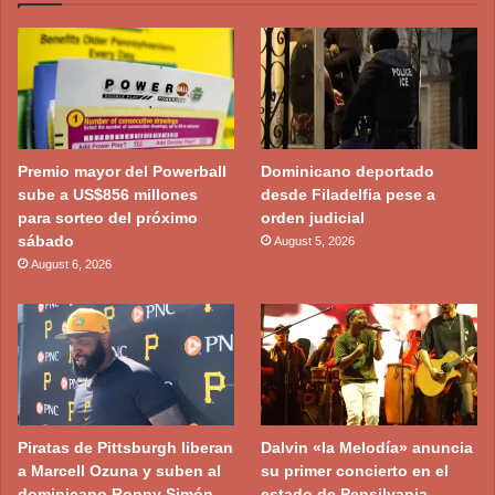
Premio mayor del Powerball
Dominicano deportado
sube a US$856 millones
desde Filadelfia pese a
para sorteo del próximo
orden judicial
sábado
August 5, 2026
August 6, 2026
Piratas de Pittsburgh liberan
Dalvin «la Melodía» anuncia
a Marcell Ozuna y suben al
su primer concierto en el
dominicano Ronny Simón
estado de Pensilvania