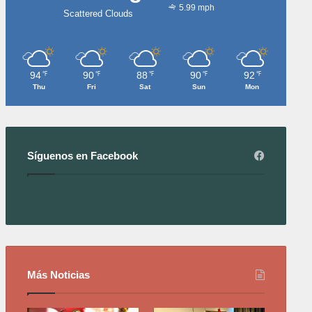
5.99 mph
Scattered Clouds
94
90
88
90
92
℉
℉
℉
℉
℉
Thu
Fri
Sat
Sun
Mon
Síguenos en Facebook
Más Noticias