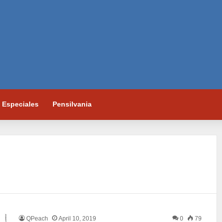
Especiales
Pensilvania
QPeach
April 10, 2019
0
79