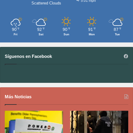
5.01 mph
Scattered Clouds
90
92
90
91
87
℉
℉
℉
℉
℉
Fri
Sat
Sun
Mon
Tue
Síguenos en Facebook
Más Noticias