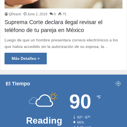
QPeach
June 2, 2019
0
75
Suprema Corte declara ilegal revisar el
teléfono de tu pareja en México
Luego de que un hombre presentara correos electrónicos a los
que había accedido sin la autorización de su esposa, la…
Más Detalles »
El Tiempo
90
℉
Reading
92º - 87º
66%