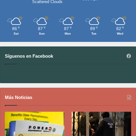
Scattered Clouds
86
87
87
89
82
℉
℉
℉
℉
℉
Sat
Sun
Mon
Tue
Wed
Síguenos en Facebook
Más Noticias