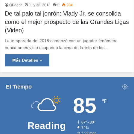
QPeach
July 28, 2018
0
204
De tal palo tal jonrón: Vlady Jr. se consolida
como el mejor prospecto de las Grandes Ligas
(Video)
La temporada del 2018 comenzó con un jugador fenómeno
nunca antes visto ocupando la cima de la lista de los…
Más Detalles »
El Tiempo
85
℉
Reading
87º - 80º
74%
5.99 mph