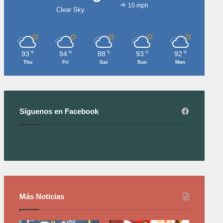
10 mph
Clear Sky
93
94
88
93
92
℉
℉
℉
℉
℉
Thu
Fri
Sat
Sun
Mon
Síguenos en Facebook
Más Noticias