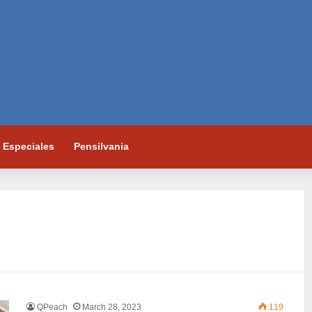
Especiales
Pensilvania
QPeach
March 28, 2023
119