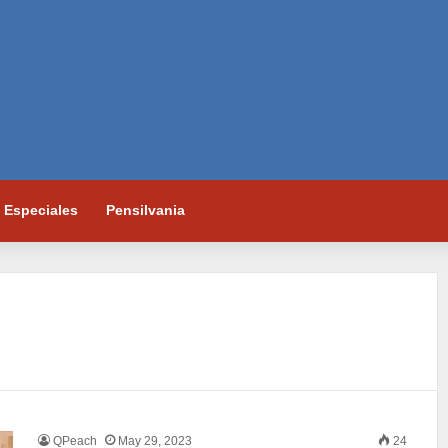
Especiales
Pensilvania
QPeach
May 29, 2023
24