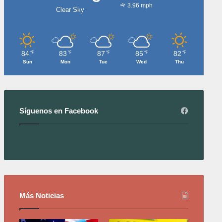
3.96 mph
Clear Sky
84
83
87
85
82
℉
℉
℉
℉
℉
Sun
Mon
Tue
Wed
Thu
Síguenos en Facebook
Más Noticias