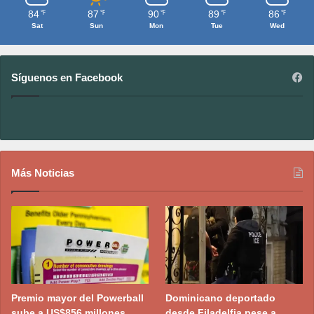
84
87
90
89
86
℉
℉
℉
℉
℉
Sat
Sun
Mon
Tue
Wed
Síguenos en Facebook
Más Noticias
Premio mayor del Powerball
Dominicano deportado
sube a US$856 millones
desde Filadelfia pese a