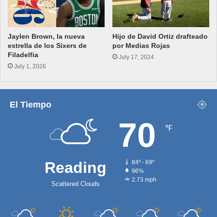
Jaylen Brown, la nueva
Hijo de David Ortiz drafteado
estrella de los Sixers de
por Medias Rojas
Filadelfia
July 17, 2024
July 1, 2026
El Tiempo
70
℉
Reading
84º - 69º
96%
2.73 mph
Scattered Clouds