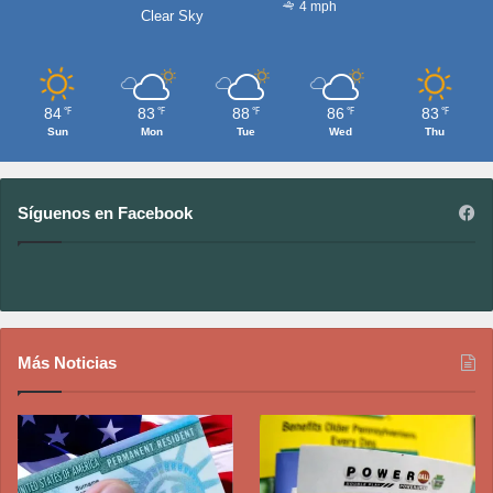
4 mph
Clear Sky
84
83
88
86
83
℉
℉
℉
℉
℉
Sun
Mon
Tue
Wed
Thu
Síguenos en Facebook
Más Noticias