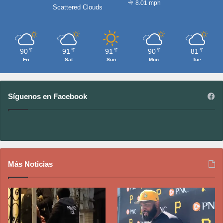
8.01 mph
Scattered Clouds
90
91
91
90
81
℉
℉
℉
℉
℉
Fri
Sat
Sun
Mon
Tue
Síguenos en Facebook
Más Noticias